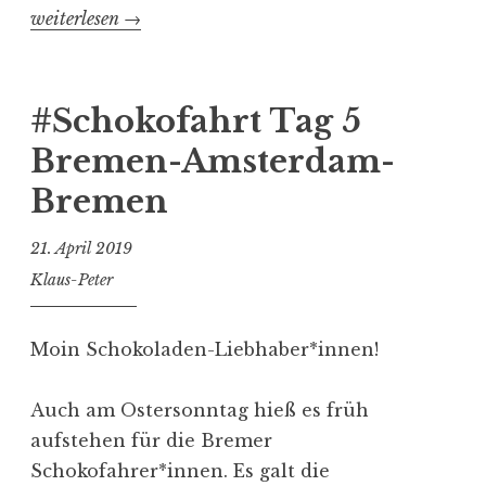
„#Schokofahrt
weiterlesen
→
Tag
6
Bremen-
#Schokofahrt Tag 5
Amsterdam-
Bremen-Amsterdam-
Bremen“
Bremen
21. April 2019
Klaus-Peter
Moin Schokoladen-Liebhaber*innen!
Auch am Ostersonntag hieß es früh
aufstehen für die Bremer
Schokofahrer*innen. Es galt die