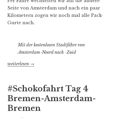
Per Fähre wechselten wir auf die andere
Seite von Amsterdam und nach ein paar
Kilometern zogen wir noch mal alle Pack-
Gurte nach.
Mit der kostenlosen Stadtfähre von
Amsterdam-Noord nach -Zuid
„#Schokofahrt
weiterlesen
→
Tag
5
Bremen-
#Schokofahrt Tag 4
Amsterdam-
Bremen-Amsterdam-
Bremen“
Bremen