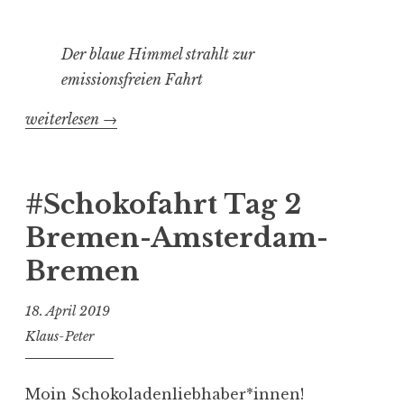
Der blaue Himmel strahlt zur
emissionsfreien Fahrt
„#Schokofahrt
weiterlesen
→
Tag
3
Bremen-
#Schokofahrt Tag 2
Amsterdam-
Bremen-Amsterdam-
Bremen“
Bremen
18. April 2019
Klaus-Peter
Moin Schokoladenliebhaber*innen!