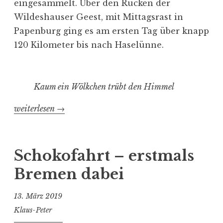
eingesammelt. Über den Rücken der
Wildeshauser Geest, mit Mittagsrast in
Papenburg ging es am ersten Tag über knapp
120 Kilometer bis nach Haselünne.
Kaum ein Wölkchen trübt den Himmel
„#Schokofahrt
weiterlesen
→
Tag
1
Bremen-
Schokofahrt – erstmals
Amsterdam-
Bremen dabei
Bremen“
13. März 2019
Klaus-Peter