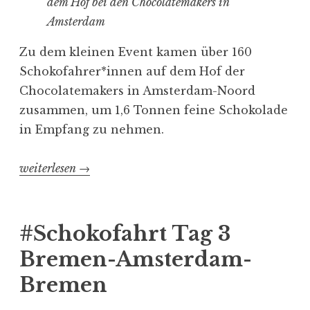
dem Hof bei den Chocolatemakers in
Amsterdam
Zu dem kleinen Event kamen über 160
Schokofahrer*innen auf dem Hof der
Chocolatemakers in Amsterdam-Noord
zusammen, um 1,6 Tonnen feine Schokolade
in Empfang zu nehmen.
„#Schokofahrt
weiterlesen
→
Tag
4
Bremen-
#Schokofahrt Tag 3
Amsterdam-
Bremen-Amsterdam-
Bremen“
Bremen