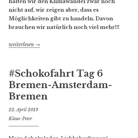
halten wir den Klimawandel zwar noch
nicht auf, wir zeigen aber, dass es
Möglichkeiten gibt zu handeln. Davon
brauchen wir natürlich noch viel mehr!!!
„#Schokofahrt
weiterlesen
→
Tage
7
+
#Schokofahrt Tag 6
8
Bremen-Amsterdam-
Bremen-
Bremen
Amsterdam-
Bremen“
22. April 2019
Klaus-Peter