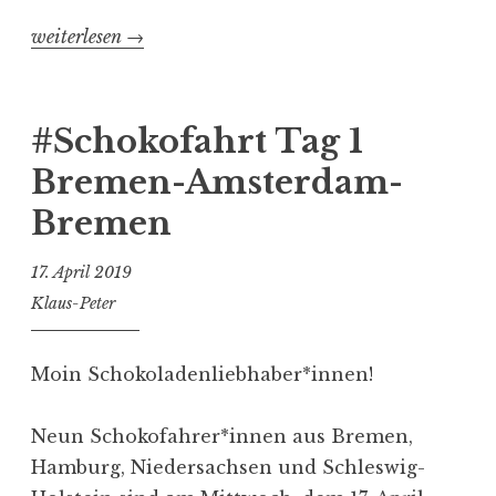
„#Schokofahrt
weiterlesen
→
Tag
2
Bremen-
#Schokofahrt Tag 1
Amsterdam-
Bremen-Amsterdam-
Bremen“
Bremen
17. April 2019
Klaus-Peter
Moin Schokoladenliebhaber*innen!
Neun Schokofahrer*innen aus Bremen,
Hamburg, Niedersachsen und Schleswig-