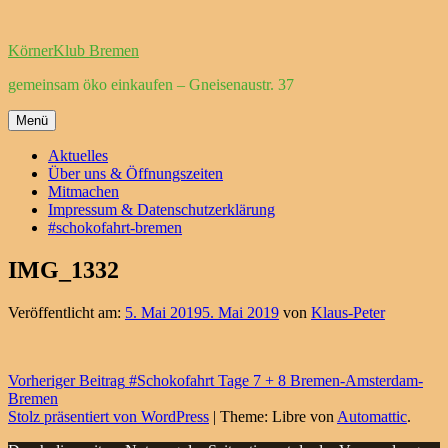
Zum
Inhalt
KörnerKlub Bremen
springen
gemeinsam öko einkaufen – Gneisenaustr. 37
Menü
Aktuelles
Über uns & Öffnungszeiten
Mitmachen
Impressum & Datenschutzerklärung
#schokofahrt-bremen
IMG_1332
Veröffentlicht am:
5. Mai 2019
5. Mai 2019
von
Klaus-Peter
Beitragsnavigation
Vorheriger Beitrag
#Schokofahrt Tage 7 + 8 Bremen-Amsterdam-
Bremen
Stolz präsentiert von WordPress
|
Theme: Libre von
Automattic
.