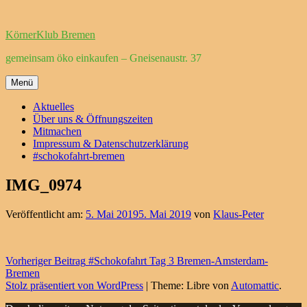
Zum
Inhalt
KörnerKlub Bremen
springen
gemeinsam öko einkaufen – Gneisenaustr. 37
Menü
Aktuelles
Über uns & Öffnungszeiten
Mitmachen
Impressum & Datenschutzerklärung
#schokofahrt-bremen
IMG_0974
Veröffentlicht am:
5. Mai 2019
5. Mai 2019
von
Klaus-Peter
Beitragsnavigation
Vorheriger Beitrag
#Schokofahrt Tag 3 Bremen-Amsterdam-
Bremen
Stolz präsentiert von WordPress
|
Theme: Libre von
Automattic
.