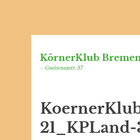
Zum
Inhalt
KörnerKlub Breme
springen
– Gneisenaustr. 37
KoernerKlub
21_KPLand-