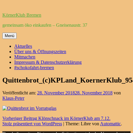
Zum
Inhalt
KörnerKlub Bremen
springen
gemeinsam öko einkaufen – Gneisenaustr. 37
Menü
Aktuelles
Über uns & Öffnungszeiten
Mitmachen
Impressum & Datenschutzerklärung
#schokofahrt-bremen
Quittenbrot_(c)KPLand_KoernerKlub_95
Veröffentlicht am:
28. November 2018
28. November 2018
von
Klaus-Peter
Beitragsnavigation
Vorheriger Beitrag
Klönschnack im KörnerKlub am 7.12.
Stolz präsentiert von WordPress
|
Theme: Libre von
Automattic
.