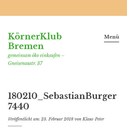
Zum
Inhalt
KörnerKlub
springen
Menü
Bremen
gemeinsam öko einkaufen –
Gneisenaustr. 37
180210_SebastianBurger
7440
Veröffentlicht am:
23. Februar 2018
von
Klaus-Peter