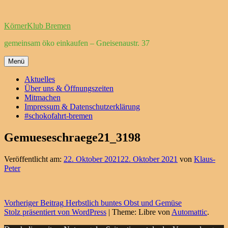
Zum
Inhalt
KörnerKlub Bremen
springen
gemeinsam öko einkaufen – Gneisenaustr. 37
Menü
Aktuelles
Über uns & Öffnungszeiten
Mitmachen
Impressum & Datenschutzerklärung
#schokofahrt-bremen
Gemueseschraege21_3198
Veröffentlicht am:
22. Oktober 2021
22. Oktober 2021
von
Klaus-
Peter
Beitragsnavigation
Vorheriger Beitrag
Herbstlich buntes Obst und Gemüse
Stolz präsentiert von WordPress
|
Theme: Libre von
Automattic
.