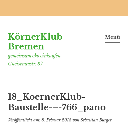
Zum
Inhalt
KörnerKlub
springen
Menü
Bremen
gemeinsam öko einkaufen –
Gneisenaustr. 37
18_KoernerKlub-
Baustelle-–-766_pano
Veröffentlicht am:
8. Februar 2018
von
Sebastian Burger