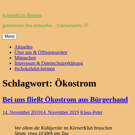
Zum
Inhalt
KörnerKlub Bremen
springen
gemeinsam öko einkaufen – Gneisenaustr. 37
Menü
Aktuelles
Über uns & Öffnungszeiten
Mitmachen
Impressum & Datenschutzerklärung
#schokofahrt-bremen
Schlagwort:
Ökostrom
Bei uns fließt Ökostrom aus Bürgerhand
14. November 2019
14. November 2019
Klaus-Peter
Vor allem die Kühlgeräte im KörnerKlub brauchen
Strom, etwa 10 kWh am Tag