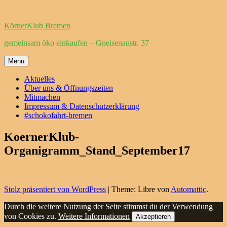
Zum
Inhalt
KörnerKlub Bremen
springen
gemeinsam öko einkaufen – Gneisenaustr. 37
Menü
Aktuelles
Über uns & Öffnungszeiten
Mitmachen
Impressum & Datenschutzerklärung
#schokofahrt-bremen
KoernerKlub-
Organigramm_Stand_September17
Stolz präsentiert von WordPress
|
Theme: Libre von
Automattic
.
Durch die weitere Nutzung der Seite stimmst du der Verwendung
von Cookies zu.
Weitere Informationen
Akzeptieren