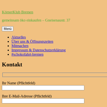
Zum
Inhalt
KörnerKlub Bremen
springen
gemeinsam öko einkaufen – Gneisenaustr. 37
Menü
Aktuelles
Über uns & Öffnungszeiten
Mitmachen
Impressum & Datenschutzerklärung
#schokofahrt-bremen
Kontakt
Ihr Name (Pflichtfeld)
Ihre E-Mail-Adresse (Pflichtfeld)